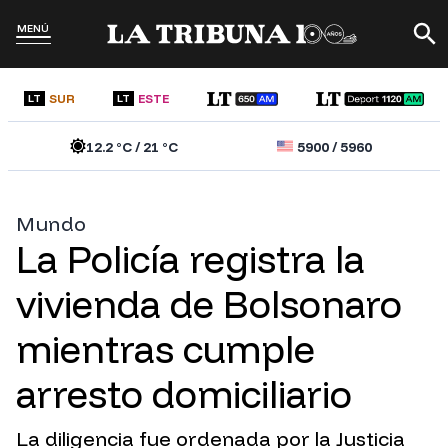
MENÚ
SUR
ESTE
LT
LT
12.2
°C /
21
°C
5900
/
5960
Mundo
La Policía registra la
vivienda de Bolsonaro
mientras cumple
arresto domiciliario
La diligencia fue ordenada por la Justicia