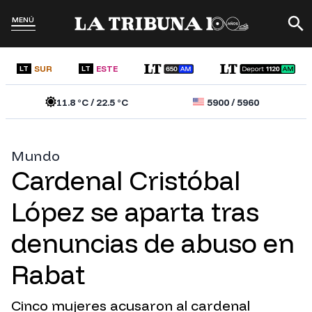
MENÚ
SUR
ESTE
LT
LT
11.8
°C /
22.5
°C
5900
/
5960
Mundo
Cardenal Cristóbal
López se aparta tras
denuncias de abuso en
Rabat
Cinco mujeres acusaron al cardenal