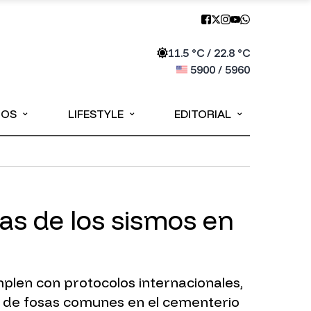
11.5
°C /
22.8
°C
5900
/
5960
⌄
⌄
⌄
IOS
LIFESTYLE
EDITORIAL
as de los sismos en
plen con protocolos internacionales,
ia de fosas comunes en el cementerio