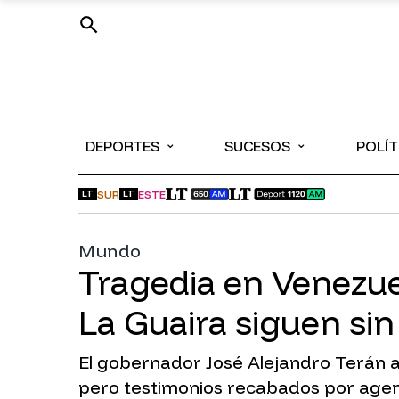
⌄
⌄
DEPORTES
SUCESOS
POLÍT
SUR
ESTE
LT
LT
Mundo
Tragedia en Venezue
La Guaira siguen si
El gobernador José Alejandro Terán a
pero testimonios recabados por agenc