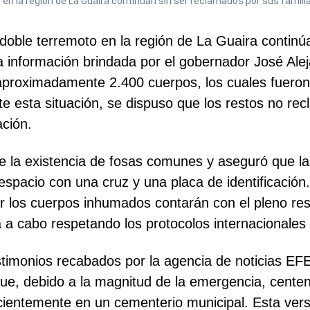
 en la región de La Guaira continúan sin ser reclamados por sus famili
doble terremoto en la región de La Guaira continú
 información brindada por el gobernador José Aleja
aproximadamente 2.400 cuerpos, los cuales fueron 
e esta situación, se dispuso que los restos no re
ción.
e la existencia de fosas comunes y aseguró que la
espacio con una cruz y una placa de identificación.
ar los cuerpos inhumados contarán con el pleno resp
a cabo respetando los protocolos internacionales y
estimonios recabados por la agencia de noticias EFE
ue, debido a la magnitud de la emergencia, centena
cientemente en un cementerio municipal. Esta ver