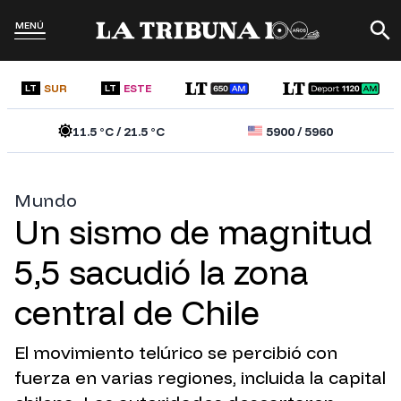
MENÚ
SUR
ESTE
LT
LT
11.5
°C /
21.5
°C
5900
/
5960
Mundo
Un sismo de magnitud
5,5 sacudió la zona
central de Chile
El movimiento telúrico se percibió con
fuerza en varias regiones, incluida la capital