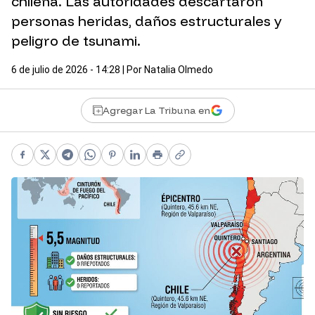
chilena. Las autoridades descartaron
personas heridas, daños estructurales y
peligro de tsunami.
6 de julio de 2026 - 14:28
| Por
Natalia Olmedo
Agregar La Tribuna en
Facebook
X
Telegram
WhatsApp
Pinterest
LinkedIn
Print
Copy link