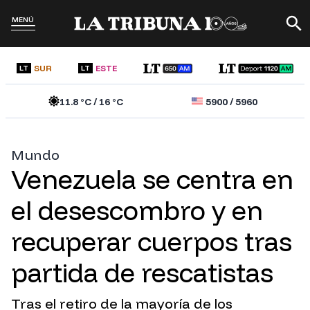
MENÚ
SUR
ESTE
LT
LT
11.8
°C /
16
°C
5900
/
5960
Mundo
Venezuela se centra en
el desescombro y en
recuperar cuerpos tras
partida de rescatistas
Tras el retiro de la mayoría de los