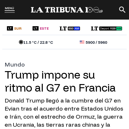
MENÚ
SUR
ESTE
LT
LT
11.5
°C /
22.8
°C
5900
/
5960
Mundo
Trump impone su
ritmo al G7 en Francia
Donald Trump llegó a la cumbre del G7 en
Evian tras el acuerdo entre Estados Unidos
e Irán, con el estrecho de Ormuz, la guerra
en Ucrania, las tierras raras chinas y la