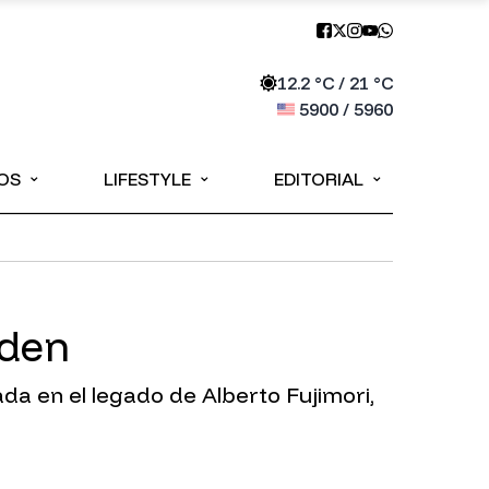
12.2
°C /
21
°C
5900
/
5960
⌄
⌄
⌄
OS
LIFESTYLE
EDITORIAL
rden
ada en el legado de Alberto Fujimori,