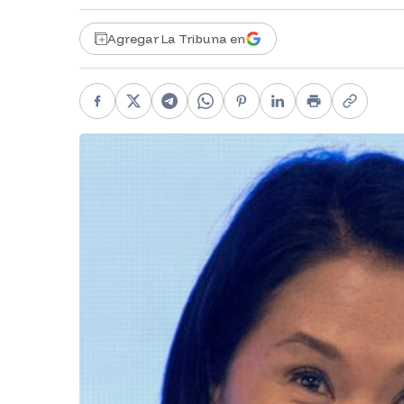
Agregar La Tribuna en
Facebook
X
Telegram
WhatsApp
Pinterest
LinkedIn
Print
Copy li