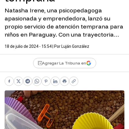
Natasha Irene, una psicopedagoga
apasionada y emprendedora, lanzó su
propio servicio de atención temprana para
niños en Paraguay. Con una trayectoria…
18 de julio de 2024 - 15:54
| Por
Luján González
Agregar La Tribuna en
Facebook
X
Telegram
WhatsApp
Pinterest
LinkedIn
Print
Copy link