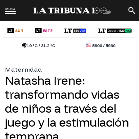
MENÚ
SUR
ESTE
LT
LT
19
°C /
31.2
°C
5900
/
5960
Maternidad
Natasha Irene:
transformando vidas
de niños a través del
juego y la estimulación
temprana