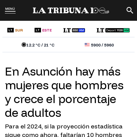
MENÚ
SUR
ESTE
LT
LT
12.2
°C /
21
°C
5900
/
5960
En Asunción hay más
mujeres que hombres
y crece el porcentaje
de adultos
Para el 2024, si la proyección estadística
sigue como ahora, faltarían 10 hombres