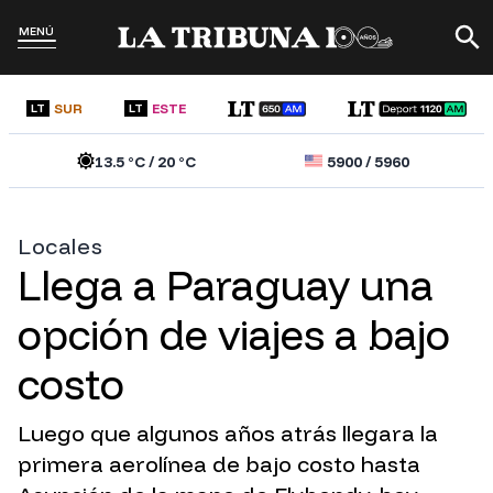
MENÚ
SUR
ESTE
LT
LT
13.5
°C /
20
°C
5900
/
5960
Locales
Llega a Paraguay una
opción de viajes a bajo
costo
Luego que algunos años atrás llegara la
primera aerolínea de bajo costo hasta