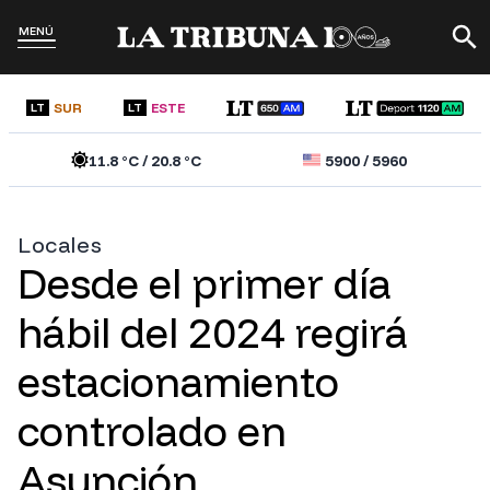
MENÚ
SUR
ESTE
LT
LT
11.8
°C /
20.8
°C
5900
/
5960
Locales
Desde el primer día
hábil del 2024 regirá
estacionamiento
controlado en
Asunción