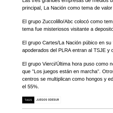
Las tres grandes empresas de medios de
principal, La Nación como tema de valo
El grupo Zuccolillo/Abc colocó como tema
tema fue misteriosos visitante a deposit
El grupo Cartes/La Nación púbico en su t
apoderados del PLRA entran al TSJE y di
El grupo Vierci/Última hora puso como n
que "Los juegos están en marcha". Otros 
centros se multiplican como hongos y edi
el 55%.
JUEGOS ODESUR
TAGS