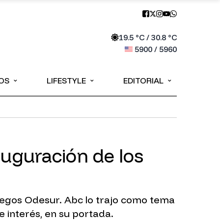
19.5
°C /
30.8
°C
5900
/
5960
⌄
⌄
⌄
OS
LIFESTYLE
EDITORIAL
auguración de los
uegos Odesur. Abc lo trajo como tema
 interés, en su portada.