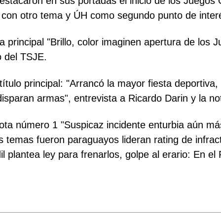
stacaron en sus portadas el inicio de los Juegos 
r con otro tema y ÚH como segundo punto de interé
 principal "Brillo, color imaginen apertura de los
o del TSJE.
ítulo principal: "Arrancó la mayor fiesta deportiva
sparan armas", entrevista a Ricardo Darin y la no
ota número 1 "Suspicaz incidente enturbia aún más 
temas fueron paraguayos lideran rating de infract
l plantea ley para frenarlos, golpe al erario: En e