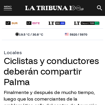
MENÚ
SUR
ESTE
LT
LT
19.5
°C /
30.8
°C
5920
/
5970
Locales
Ciclistas y conductores
deberán compartir
Palma
Finalmente y después de mucho tiempo,
luego que los comerciantes de la