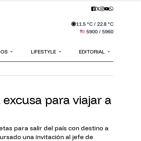
11.5
°C /
22.8
°C
5900
/
5960
⌄
⌄
⌄
IOS
LIFESTYLE
EDITORIAL
excusa para viajar a
as para salir del país con destino a
rsado una invitación al jefe de