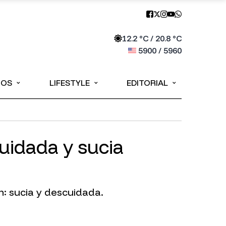
12.2
°C /
20.8
°C
5900
/
5960
⌄
⌄
⌄
IOS
LIFESTYLE
EDITORIAL
cuidada y sucia
n: sucia y descuidada.