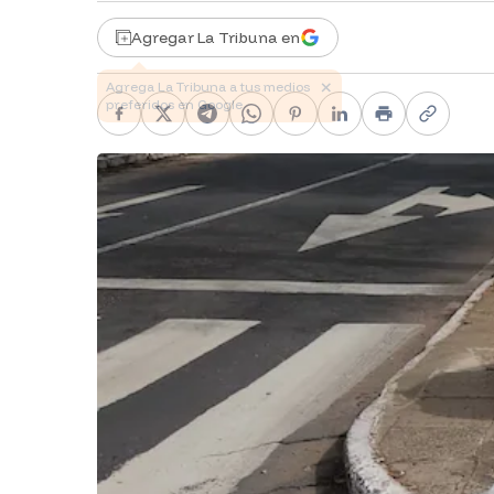
Agregar La Tribuna en
Facebook
X
Telegram
WhatsApp
Pinterest
LinkedIn
Print
Copy li