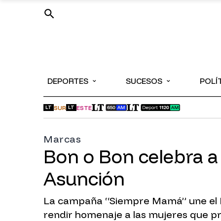
⌄
⌄
DEPORTES
SUCESOS
POLÍ
SUR
ESTE
LT
LT
Marcas
Bon o Bon celebra a 
Asunción
La campaña “Siempre Mamá” une el Dí
rendir homenaje a las mujeres que pre