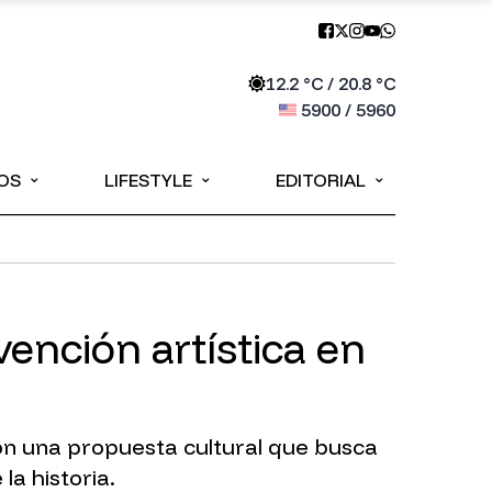
12.2
°C /
20.8
°C
5900
/
5960
⌄
⌄
⌄
OS
LIFESTYLE
EDITORIAL
ención artística en
n una propuesta cultural que busca
a historia.