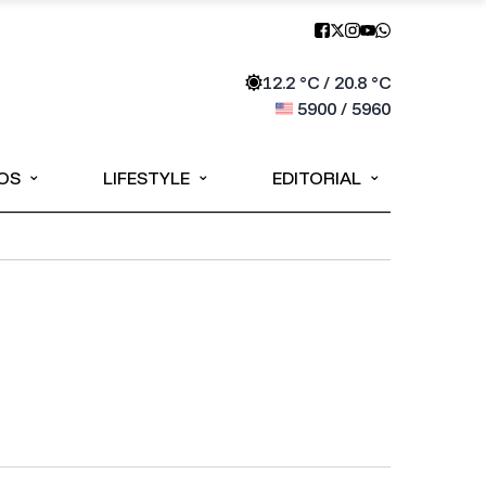
12.2
°C /
20.8
°C
5900
/
5960
⌄
⌄
⌄
OS
LIFESTYLE
EDITORIAL