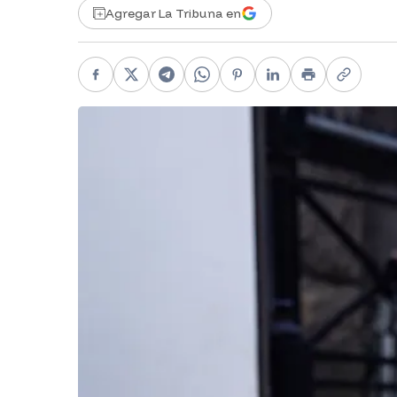
Agregar La Tribuna en
Facebook
X
Telegram
WhatsApp
Pinterest
LinkedIn
Print
Copy li