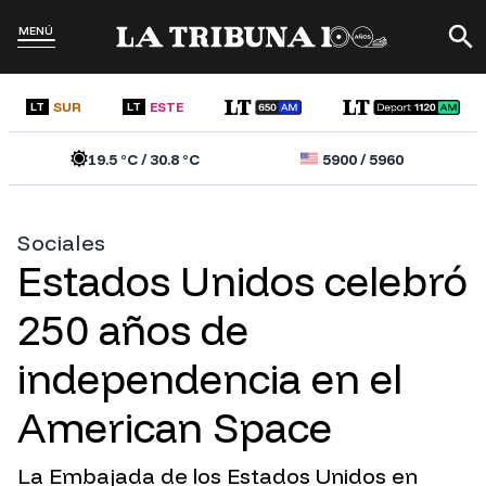
MENÚ
SUR
ESTE
LT
LT
19.5
°C /
30.8
°C
5900
/
5960
Sociales
Estados Unidos celebró
250 años de
independencia en el
American Space
La Embajada de los Estados Unidos en