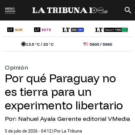
MENÚ
SUR
ESTE
LT
LT
13.5
°C /
20
°C
5900
/
5960
Opinión
Por qué Paraguay no
es tierra para un
experimento libertario
Por: Nahuel Ayala Gerente editorial VMedia
5 de julio de 2026 - 04:12
| Por
La Tribuna