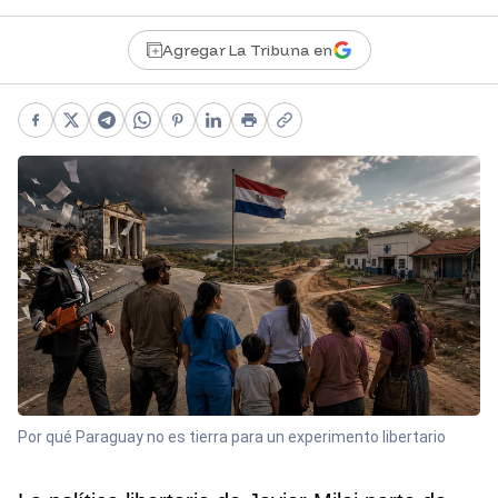
Agregar La Tribuna en
Facebook
X
Telegram
WhatsApp
Pinterest
LinkedIn
Print
Copy link
Por qué Paraguay no es tierra para un experimento libertario