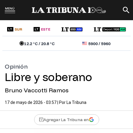
MENÚ
SUR
ESTE
LT
LT
12.2
°C /
20.8
°C
5900
/
5960
Opinión
Libre y soberano
Bruno Vaccotti Ramos
17 de mayo de 2026 - 03:57
| Por
La Tribuna
Agregar La Tribuna en