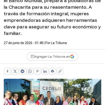
el Banco Mundial, prepara a pobladoras de
la Chacarita para su reasentamiento. A
través de formación integral, mujeres
emprendedoras adquieren herramientas
clave para asegurar su futuro económico y
familiar.
27 de junio de 2026 - 01:48
| Por
La Tribuna
Agregar La Tribuna en
Facebook
X
Telegram
WhatsApp
Pinterest
LinkedIn
Print
Copy link