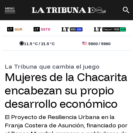
MENÚ
SUR
ESTE
LT
LT
11.5
°C /
21.5
°C
5900
/
5960
La Tribuna que cambia el juego
Mujeres de la Chacarita
encabezan su propio
desarrollo económico
El Proyecto de Resiliencia Urbana en la
Franja Costera de Asunción, financiado por