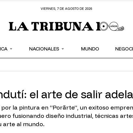
VIERNES, 7 DE AGOSTO DE 2026
⌄
⌄
ICA
NACIONALES
MUNDO
NEGOC
dutí: el arte de salir ade
por la pintura en “Porãrte”, un exitoso empre
uero fusionando diseño industrial, técnicas ar
u arte al mundo.