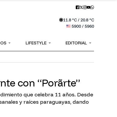
11.8
°C /
20.8
°C
5900
/
5960
⌄
⌄
⌄
IOS
LIFESTYLE
EDITORIAL
lante con “Porãrte”
ndimiento que celebra 11 años. Desde
tesanales y raíces paraguayas, dando