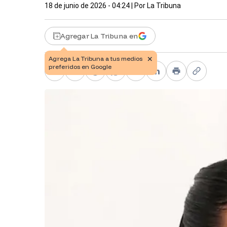
18 de junio de 2026 - 04:24
| Por
La Tribuna
Agregar La Tribuna en
Facebook
X
Telegram
WhatsApp
Pinterest
LinkedIn
Print
Copy li