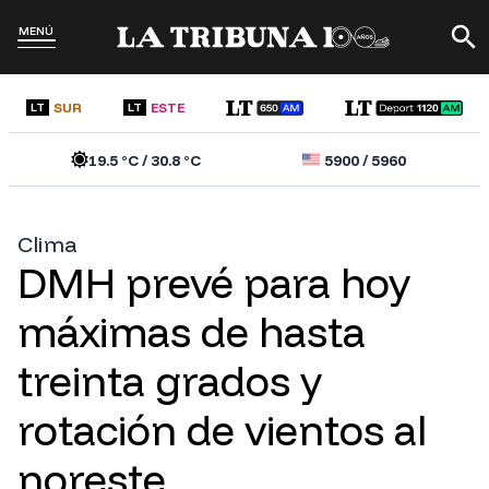
MENÚ
SUR
ESTE
LT
LT
19.5
°C /
30.8
°C
5900
/
5960
Clima
DMH prevé para hoy
máximas de hasta
treinta grados y
rotación de vientos al
noreste