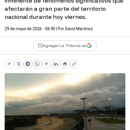
inminente de fenómenos significativos que
afectarán a gran parte del territorio
nacional durante hoy viernes.
29 de mayo de 2026 - 08:45
| Por
David Martinez
Agregar La Tribuna en
Facebook
X
Telegram
WhatsApp
Pinterest
LinkedIn
Print
Copy link