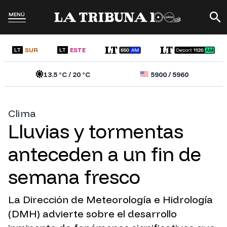
MENÚ
SUR
ESTE
LT
LT
13.5
°C /
20
°C
5900
/
5960
Clima
Lluvias y tormentas
anteceden a un fin de
semana fresco
La Dirección de Meteorología e Hidrología
(DMH) advierte sobre el desarrollo