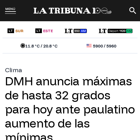
MENÚ
SUR
ESTE
LT
LT
11.8
°C /
20.8
°C
5900
/
5960
Clima
DMH anuncia máximas
de hasta 32 grados
para hoy ante paulatino
aumento de las
mínimas