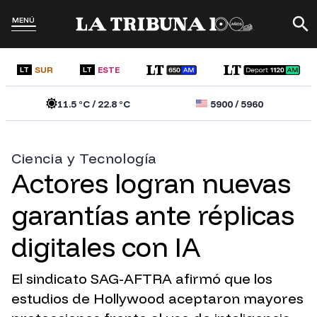
MENÚ
SUR
ESTE
LT
LT
11.5
°C /
22.8
°C
5900
/
5960
Ciencia y Tecnología
Actores logran nuevas
garantías ante réplicas
digitales con IA
El sindicato SAG-AFTRA afirmó que los
estudios de Hollywood aceptaron mayores