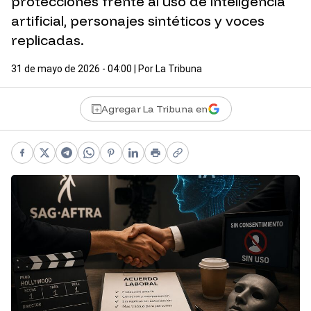
protecciones frente al uso de inteligencia
artificial, personajes sintéticos y voces
replicadas.
31 de mayo de 2026 - 04:00
| Por
La Tribuna
Agregar La Tribuna en
Facebook
X
Telegram
WhatsApp
Pinterest
LinkedIn
Print
Copy link