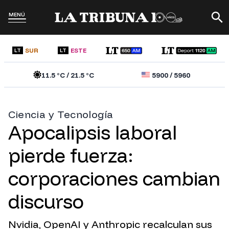
MENÚ
SUR
ESTE
LT
LT
11.5
°C /
21.5
°C
5900
/
5960
Ciencia y Tecnología
Apocalipsis laboral
pierde fuerza:
corporaciones cambian
discurso
Nvidia, OpenAI y Anthropic recalculan sus