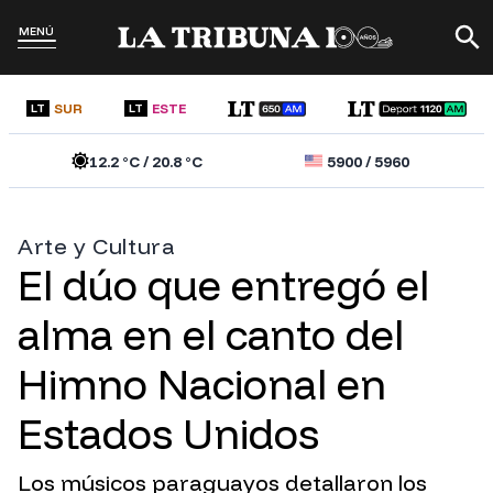
MENÚ
SUR
ESTE
LT
LT
12.2
°C /
20.8
°C
5900
/
5960
Arte y Cultura
El dúo que entregó el
alma en el canto del
Himno Nacional en
Estados Unidos
Los músicos paraguayos detallaron los