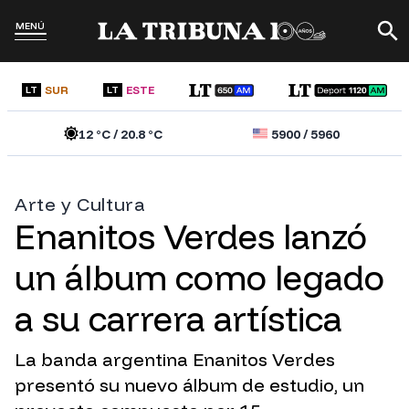
MENÚ
SUR
ESTE
LT
LT
12
°C /
20.8
°C
5900
/
5960
Arte y Cultura
Enanitos Verdes lanzó
un álbum como legado
a su carrera artística
La banda argentina Enanitos Verdes
presentó su nuevo álbum de estudio, un