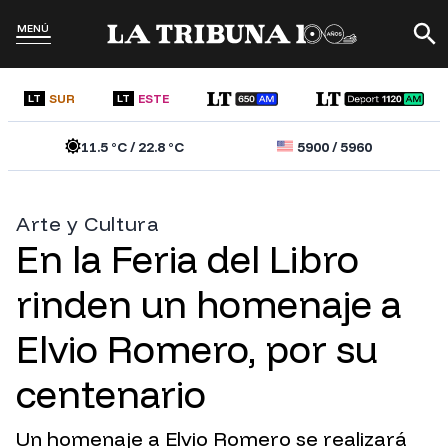
MENÚ
SUR
ESTE
LT
LT
11.5
°C /
22.8
°C
5900
/
5960
Arte y Cultura
En la Feria del Libro
rinden un homenaje a
Elvio Romero, por su
centenario
Un homenaje a Elvio Romero se realizará