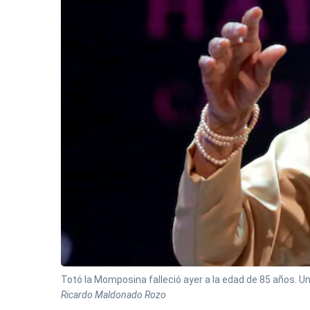
Totó la Momposina falleció ayer a la edad de 85 años. U
Ricardo Maldonado Rozo