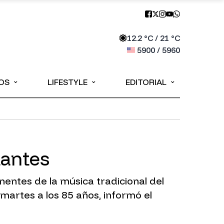
12.2
°C /
21
°C
5900
/
5960
⌄
⌄
⌄
OS
LIFESTYLE
EDITORIAL
tantes
ntes de la música tradicional del
martes a los 85 años, informó el