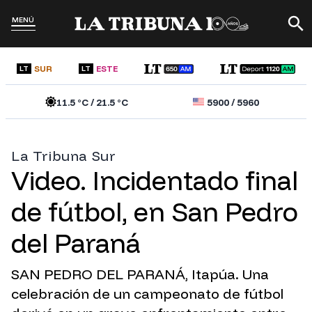
MENÚ
SUR
ESTE
LT
LT
11.5
°C /
21.5
°C
5900
/
5960
La Tribuna Sur
Video. Incidentado final
de fútbol, en San Pedro
del Paraná
SAN PEDRO DEL PARANÁ, Itapúa. Una
celebración de un campeonato de fútbol