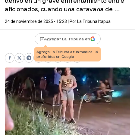
derivó en un grave enfrentamiento entre
aficionados, cuando una caravana de …
24 de noviembre de 2025 - 15:23
| Por
La Tribuna Itapua
Agregar La Tribuna en
Facebook
X
Telegram
WhatsApp
Pinterest
LinkedIn
Print
Copy link