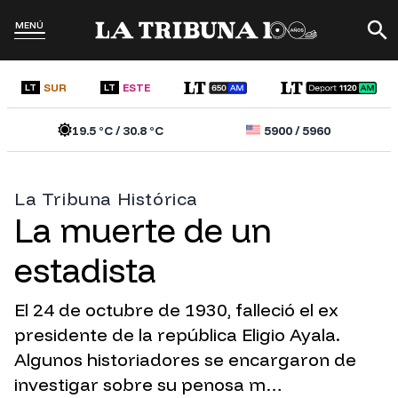
MENÚ
SUR
ESTE
LT
LT
19.5
°C /
30.8
°C
5900
/
5960
La Tribuna Histórica
La muerte de un
estadista
El 24 de octubre de 1930, falleció el ex
presidente de la república Eligio Ayala.
Algunos historiadores se encargaron de
investigar sobre su penosa m…