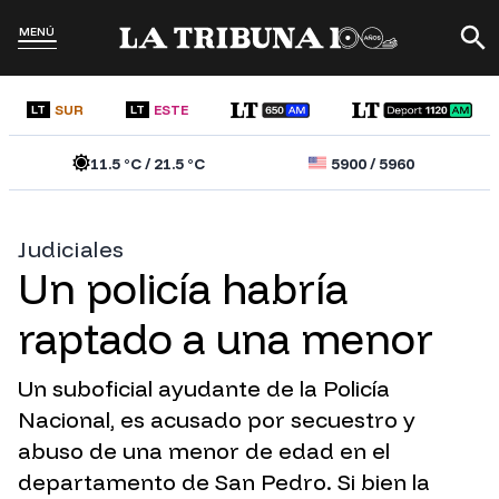
MENÚ
SUR
ESTE
LT
LT
11.5
°C /
21.5
°C
5900
/
5960
Judiciales
Un policía habría
raptado a una menor
Un suboficial ayudante de la Policía
Nacional, es acusado por secuestro y
abuso de una menor de edad en el
departamento de San Pedro. Si bien la