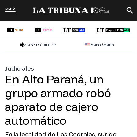
MENÚ
SUR
ESTE
LT
LT
19.5
°C /
30.8
°C
5900
/
5960
Judiciales
En Alto Paraná, un
grupo armado robó
aparato de cajero
automático
En la localidad de Los Cedrales, sur del