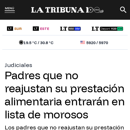
MENÚ
SUR
ESTE
LT
LT
19.5
°C /
30.8
°C
5920
/
5970
Judiciales
Padres que no
reajustan su prestación
alimentaria entrarán en
lista de morosos
Los padres que no reajustan su prestación