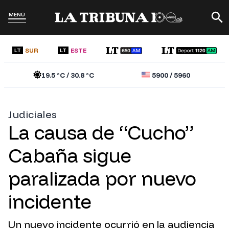
MENÚ
SUR
ESTE
LT
LT
19.5
°C /
30.8
°C
5900
/
5960
Judiciales
La causa de “Cucho”
Cabaña sigue
paralizada por nuevo
incidente
Un nuevo incidente ocurrió en la audiencia