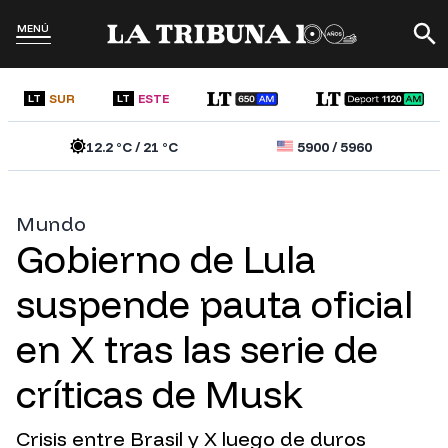
MENÚ
SUR
ESTE
LT
LT
12.2
°C /
21
°C
5900
/
5960
Mundo
Gobierno de Lula
suspende pauta oficial
en X tras las serie de
críticas de Musk
Crisis entre Brasil y X luego de duros