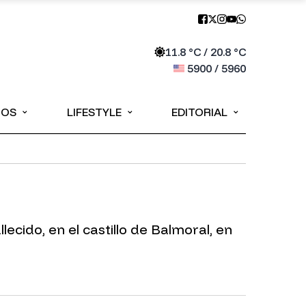
11.8
°C /
20.8
°C
5900
/
5960
⌄
⌄
⌄
IOS
LIFESTYLE
EDITORIAL
llecido, en el castillo de Balmoral, en