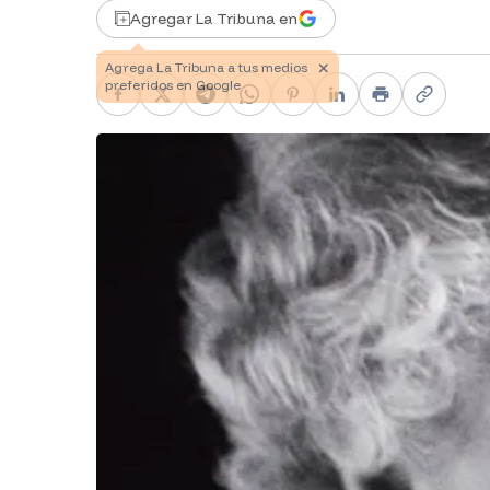
Agregar La Tribuna en
Facebook
X
Telegram
WhatsApp
Pinterest
LinkedIn
Print
Copy li