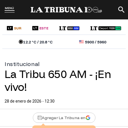
MENÚ
SUR
ESTE
LT
LT
12.2
°C /
20.8
°C
5900
/
5960
Institucional
La Tribu 650 AM - ¡En
vivo!
28 de enero de 2026 - 12:30
Agregar La Tribuna en