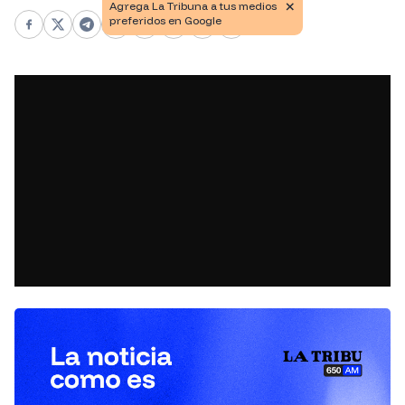
Facebook
X
Telegram
WhatsApp
Pinterest
LinkedIn
Print
Copy link