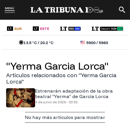
MENÚ
SUR
ESTE
LT
LT
13.5
°C /
20.2
°C
5900
/
5960
"Yerma Garcia Lorca"
Artículos relacionados con "Yerma Garcia
Lorca"
Estrenarán adaptación de la obra
teatral “Yerma” de García Lorca
4 de junio de 2026 - 03:55
No hay más artículos para mostrar