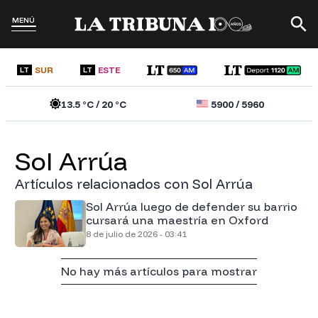
MENÚ
SUR
ESTE
LT
LT
13.5
°C /
20
°C
5900
/
5960
Sol Arrúa
Artículos relacionados con Sol Arrúa
Sol Arrúa luego de defender su barrio
cursará una maestría en Oxford
8 de julio de 2026 - 03:41
No hay más artículos para mostrar