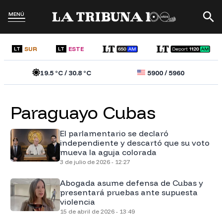
MENÚ
SUR
ESTE
LT
LT
19.5
°C /
30.8
°C
5900
/
5960
Paraguayo Cubas
El parlamentario se declaró
independiente y descartó que su voto
mueva la aguja colorada
3 de julio de 2026 - 12:27
Abogada asume defensa de Cubas y
presentará pruebas ante supuesta
violencia
15 de abril de 2026 - 13:49