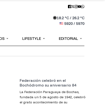
18.2
°C /
26.2
°C
5920
/
5970
⌄
⌄
⌄
OS
LIFESTYLE
EDITORIAL
Federación celebró en el
Bochódromo su aniversario 84
La Federación Paraguaya de Bochas,
fundada un 5 de agosto de 1942, celebró
el grato acontecimiento de su