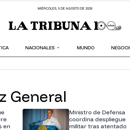
MIÉRCOLES, 5 DE AGOSTO DE 2026
⌄
TICA
NACIONALES
MUNDO
NEGOCI
ez General
ue
Ministro de Defensa
bre
coordina despliegue
s en
militar tras atentado