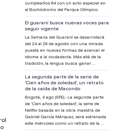
cumpleaños 84 con un acto especial en
el Bochódromo del Parque Olímpico.
El guaraní busca nuevas voces para
seguir vigente
La Semana del Guaraní se desarrollará
del 24 al 28 de agosto con una mirada
puesta en nuevas formas de acercar el
idioma a la ciudadanía. Más allá de la
tradición, la lengua busca ganar
espacios en redes sociales, contenidos
a
La segunda parte de la serie de
digitales y nuevas voces que la muestran
‘Cien años de soledad’, un retrato
de una manera más cercana y atractiva.
de la caída de Macondo
Bogotá, 4 ago (EFE).- La segunda parte
de ‘Cien años de soledad’, la serie de
Netflix basada en la obra maestra de
Gabriel García Márquez, será estrenada
rol
este miércoles como un retrato de la
io
caída de Macondo y el fin de la estirpe de