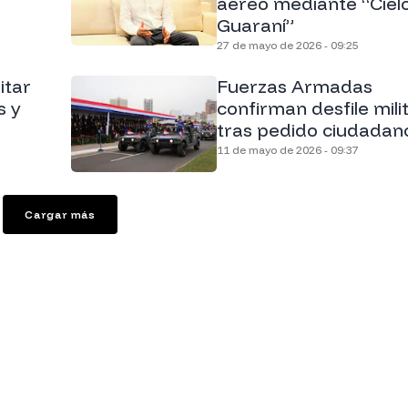
aéreo mediante “Ciel
Guaraní”
27 de mayo de 2026 - 09:25
itar
Fuerzas Armadas
s y
confirman desfile mili
tras pedido ciudadan
11 de mayo de 2026 - 09:37
Cargar más