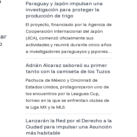
o
Paraguay y Japón impulsan una
los Buendía, una producción cuyos
investigación para proteger la
protagonistas aún no creen haberla
producción de trigo
sacado adelante por lo difícil que
parecía.
El proyecto, financiado por la Agencia de
Cooperación Internacional del Japón
tar
(JICA), comenzó oficialmente sus
o
actividades y reunirá durante cinco años
a investigadores paraguayos y japoneses
para desarrollar estrategias que ayuden
Adrián Alcaraz saboreó su primer
a combatir una de las enfermedades
tanto con la camiseta de los Tuzos
más perjudiciales para el cultivo de trigo.
Pachuca de México y Cincinnati de
Estados Unidos, protagonizaron uno de
los encuentros por la Leagues Cup,
torneo en la que se enfrentan clubes de
la Liga MX y la MLS.
Lanzarán la Red por el Derecho a la
Ciudad para impulsar una Asunción
más habitable