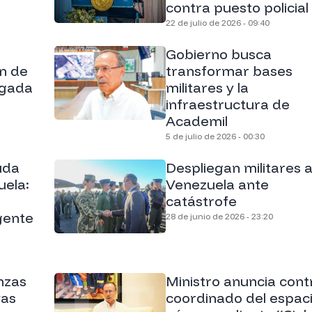
contra puesto policial
22 de julio de 2026 - 09:40
Gobierno busca
n de
transformar bases
egada
militares y la
infraestructura de
Academil
5 de julio de 2026 - 00:30
uda
Despliegan militares 
uela:
Venezuela ante
catástrofe
ngente
28 de junio de 2026 - 23:20
nzas
Ministro anuncia cont
vas
coordinado del espac