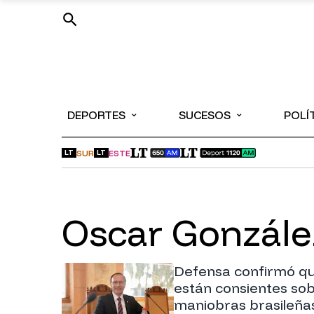
⌄
⌄
DEPORTES
SUCESOS
POLÍ
SUR
ESTE
LT
LT
Oscar Gonzál
Defensa confirmó q
están consientes so
maniobras brasileña