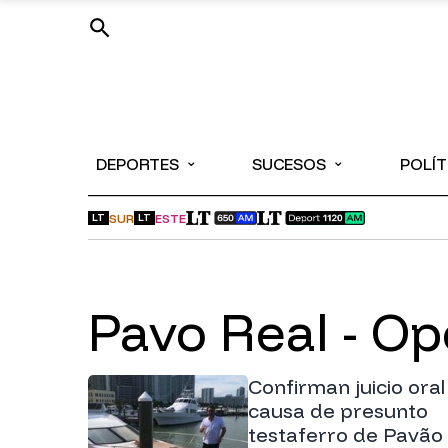
⌄
⌄
DEPORTES
SUCESOS
POLÍT
SUR
ESTE
LT
LT
Pavo Real - O
Confirman juicio oral
causa de presunto
testaferro de Pavão