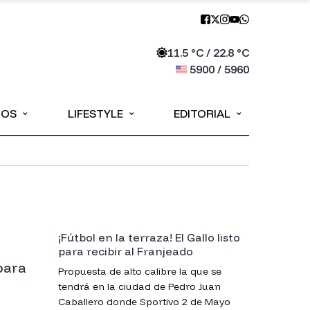
11.5
°C /
22.8
°C
5900
/
5960
⌄
⌄
⌄
IOS
LIFESTYLE
EDITORIAL
¡Fútbol en la terraza! El Gallo listo
para recibir al Franjeado
para
Propuesta de alto calibre la que se
tendrá en la ciudad de Pedro Juan
Caballero donde Sportivo 2 de Mayo