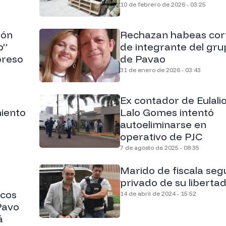
10 de febrero de 2026 - 03:25
ión
Rechazan habeas cor
o”
de integrante del gru
preso
de Pavao
31 de enero de 2026 - 03:43
Ex contador de Eulali
iento
Lalo Gomes intentó
autoeliminarse en
operativo de PJC
7 de agosto de 2025 - 08:35
Marido de fiscala seg
privado de su liberta
icos
14 de abril de 2024 - 15:52
Pavo
á