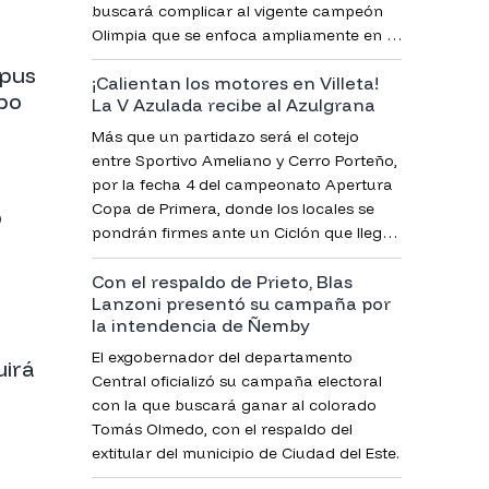
buscará complicar al vigente campeón
Olimpia que se enfoca ampliamente en la
Sudamericana.
pus
¡Calientan los motores en Villeta!
po
La V Azulada recibe al Azulgrana
Más que un partidazo será el cotejo
entre Sportivo Ameliano y Cerro Porteño,
por la fecha 4 del campeonato Apertura
Copa de Primera, donde los locales se
o
pondrán firmes ante un Ciclón que llega
sonriente.
Con el respaldo de Prieto, Blas
Lanzoni presentó su campaña por
la intendencia de Ñemby
El exgobernador del departamento
uirá
Central oficializó su campaña electoral
d
con la que buscará ganar al colorado
Tomás Olmedo, con el respaldo del
extitular del municipio de Ciudad del Este.