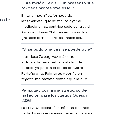
El Asunción Tenis Club presentó sus
torneos profesionales M15
En una magnifica jornada de
eo de
lanzamiento, que se realizó ayer al
mediodía en su céntrica sede central, el
Asunción Tenis Club presentó sus dos
grandes torneos profesionales del
circuito World Tenis M15.
“Si se pudo una vez, se puede otra”
Juan José Zapag, voz más que
autorizada para hablar del club del
pueblo, ya palpita el cruce de Cerro
Porteño ante Palmeiras y confía en
repetir una hazaña como aquella que
alborotó a todo el fútbol sudamericano
Paraguay confirma su equipo de
hace un par de meses.
natación para los Juegos Odesur
2026
La FEPADA oficializó la nómina de once
nadadores que representarán al país en