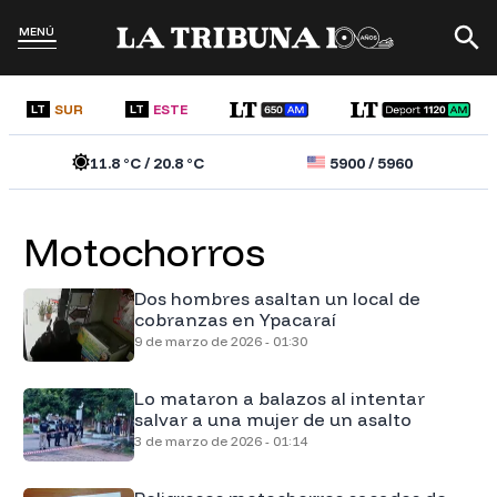
MENÚ
SUR
ESTE
LT
LT
11.8
°C /
20.8
°C
5900
/
5960
Motochorros
Dos hombres asaltan un local de
cobranzas en Ypacaraí
9 de marzo de 2026 - 01:30
Lo mataron a balazos al intentar
salvar a una mujer de un asalto
3 de marzo de 2026 - 01:14