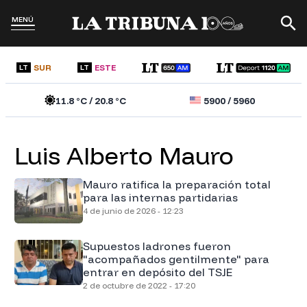
MENÚ
SUR
ESTE
LT
LT
11.8
°C /
20.8
°C
5900
/
5960
Luis Alberto Mauro
Mauro ratifica la preparación total
para las internas partidarias
4 de junio de 2026 - 12:23
Supuestos ladrones fueron
"acompañados gentilmente" para
entrar en depósito del TSJE
2 de octubre de 2022 - 17:20