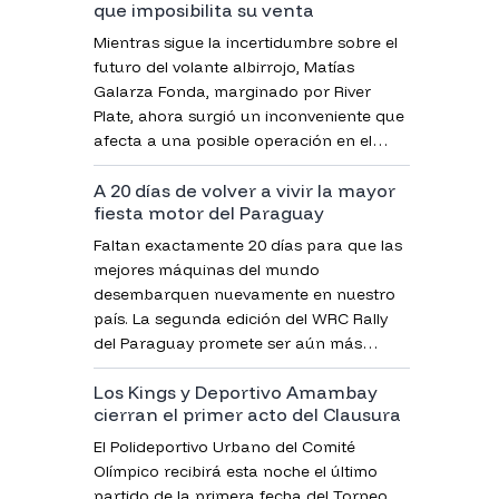
que imposibilita su venta
Mientras sigue la incertidumbre sobre el
futuro del volante albirrojo, Matías
Galarza Fonda, marginado por River
Plate, ahora surgió un inconveniente que
afecta a una posible operación en el
mercado futbolero.
A 20 días de volver a vivir la mayor
fiesta motor del Paraguay
Faltan exactamente 20 días para que las
mejores máquinas del mundo
desembarquen nuevamente en nuestro
país. La segunda edición del WRC Rally
del Paraguay promete ser aún más
grande, con récord de participantes y un
Los Kings y Deportivo Amambay
amplio operativo de seguridad.
cierran el primer acto del Clausura
El Polideportivo Urbano del Comité
Olímpico recibirá esta noche el último
partido de la primera fecha del Torneo