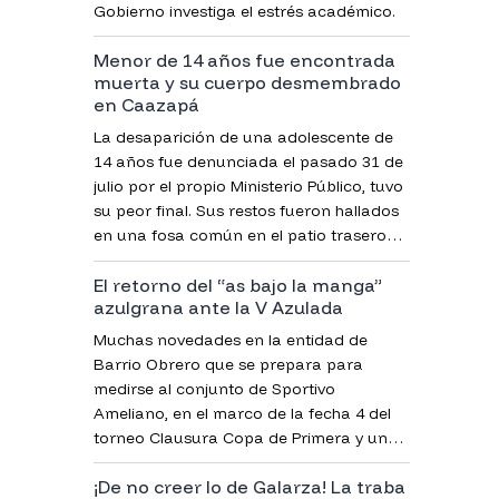
Gobierno investiga el estrés académico.
Menor de 14 años fue encontrada
muerta y su cuerpo desmembrado
en Caazapá
La desaparición de una adolescente de
14 años fue denunciada el pasado 31 de
julio por el propio Ministerio Público, tuvo
su peor final. Sus restos fueron hallados
en una fosa común en el patio trasero
del inmueble de la bisabuela del principal
El retorno del “as bajo la manga”
sospechoso.
azulgrana ante la V Azulada
Muchas novedades en la entidad de
Barrio Obrero que se prepara para
medirse al conjunto de Sportivo
Ameliano, en el marco de la fecha 4 del
torneo Clausura Copa de Primera y una
figura destacada sería parte de la
¡De no creer lo de Galarza! La traba
concentración.