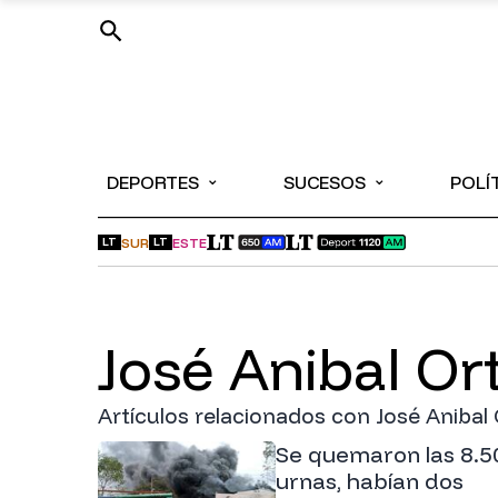
⌄
⌄
DEPORTES
SUCESOS
POLÍ
SUR
ESTE
LT
LT
José Anibal Ort
Artículos relacionados con José Anibal 
Se quemaron las 8.5
urnas, habían dos