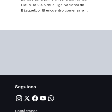
Clausura 2026 de la Liga Nacional de
Básquetbol. El encuentro comenzará
puntualmente a las 20:00 y será
transmitido por el canal de YouTube de
La Tribu.
Seguinos
Contáctanos: