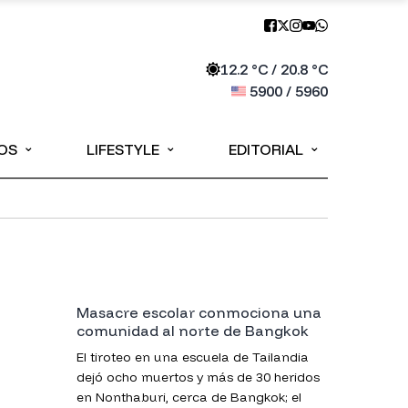
12.2
°C /
20.8
°C
5900
/
5960
⌄
⌄
⌄
OS
LIFESTYLE
EDITORIAL
Masacre escolar conmociona una
comunidad al norte de Bangkok
El tiroteo en una escuela de Tailandia
dejó ocho muertos y más de 30 heridos
en Nonthaburi, cerca de Bangkok; el