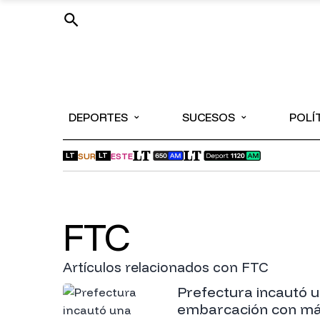
⌄
⌄
DEPORTES
SUCESOS
POLÍ
SUR
ESTE
LT
LT
FTC
Artículos relacionados con FTC
Prefectura incautó 
embarcación con má