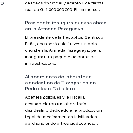
vo
de Previsión Social y aceptó una fianza
real de G. 1.000.000.000. El mismo se
encuentra imputado por lesión de
Presidente inaugura nuevas obras
confianza.
en la Armada Paraguaya
El presidente de la República, Santiago
Peña, encabezó este jueves un acto
oficial en la Armada Paraguaya, para
inaugurar un paquete de obras de
infraestructura.
Allanamiento de laboratorio
clandestino de Tirzepatida en
Pedro Juan Caballero
Agentes policiales y la Fiscalía
desmantelaron un laboratorio
clandestino dedicado a la producción
ilegal de medicamentos falsificados,
aprehendiendo a tres ciudadanos
brasileños e incautando evidencias clave.