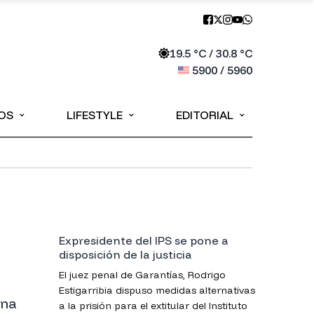
19.5
°C /
30.8
°C
5900
/
5960
⌄
⌄
⌄
OS
LIFESTYLE
EDITORIAL
Expresidente del IPS se pone a
disposición de la justicia
El juez penal de Garantías, Rodrigo
Estigarribia dispuso medidas alternativas
ana
a la prisión para el extitular del Instituto