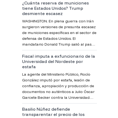
¿Cuánta reserva de municiones
El producto era comercializado en un
tiene Estados Unidos? Trump
reconocido centro comercial de la zona.
desmiente escasez
WASHINGTON. En plena guerra con Irán
surgieron versiones de presunta escasez
de municiones específicas en el sector de
defensa de Estados Unidos. El
mandatario Donald Trump salió al paso
de publicaciones que sugieren
Fiscal imputa a exfuncionario de la
limitaciones.
Universidad del Nordeste por
estafa
La agente del Ministerio Público, Rocío
González imputó por estafa, lesión de
confianza, apropiación y producción de
documentos no auténticos a Julio Óscar
Garcete Becker contra la Universidad
Nordeste del Paraguay, filial Santa Rita,
Basilio Núñez defiende
donde fue funcionario.
transparentar el precio de los