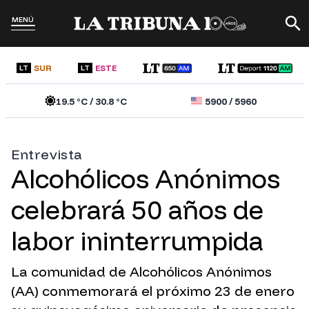
MENÚ
SUR
ESTE
LT
LT
19.5
°C /
30.8
°C
5900
/
5960
Entrevista
Alcohólicos Anónimos
celebrará 50 años de
labor ininterrumpida
La comunidad de Alcohólicos Anónimos
(AA) conmemorará el próximo 23 de enero