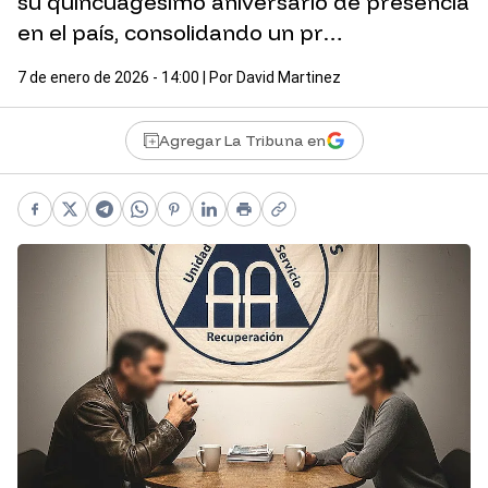
su quincuagésimo aniversario de presencia
en el país, consolidando un pr…
7 de enero de 2026 - 14:00
| Por
David Martinez
Agregar La Tribuna en
Facebook
X
Telegram
WhatsApp
Pinterest
LinkedIn
Print
Copy link